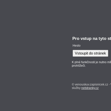
Pro vstup na tyto s
Heslo
K plné funkčnosti je nutno 
prohlížeči.
© venouskuv.zapisnicek.cz -
služby
netstranky.cz